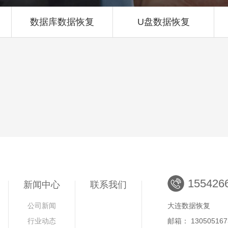
数据库数据恢复
U盘数据恢复
155426
新闻中心
联系我们
公司新闻
大连数据恢复
行业动态
邮箱： 130505167