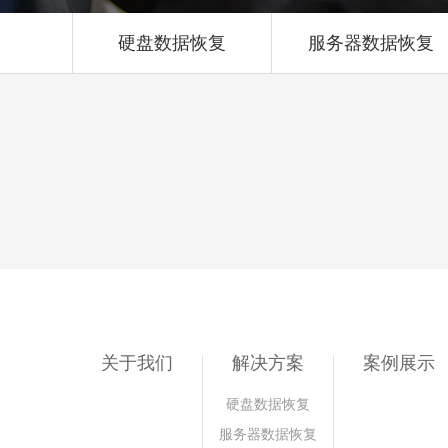
硬盘数据恢复
服务器数据恢复
关于我们
解决方案
案例展示
硬盘数据恢复
服务器数据恢复