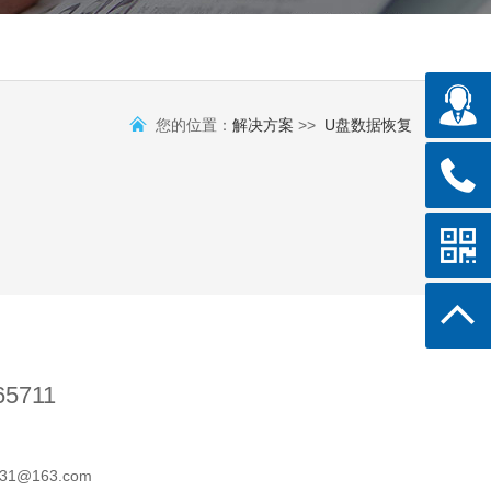
您的位置：
解决方案
>>
U盘数据恢复
65711
31@163.com