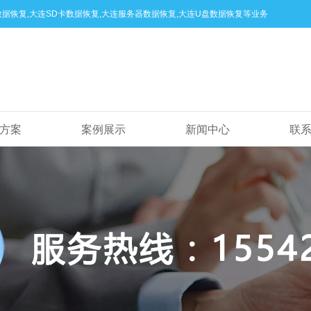
ID数据恢复,大连SD卡数据恢复,大连服务器数据恢复,大连U盘数据恢复等业务
方案
案例展示
新闻中心
联