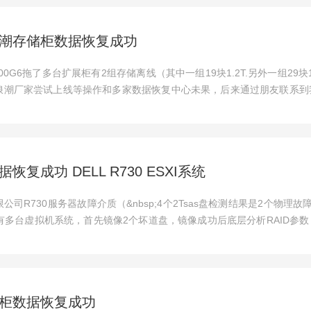
潮存储柜数据恢复成功
00G6拖了多台扩展柜有2组存储离线（其中一组19块1.2T.另外一组29块
浪潮厂家尝试上线等操作和多家数据恢复中心未果，后来通过朋友联系到
复成功 DELL R730 ESXI系统
司R730服务器故障介质（&nbsp;4个2Tsas盘检测结果是2个物理故
里面有多台虚拟机系统，首先镜像2个坏道盘，镜像成功后底层分析RAID参
柜数据恢复成功