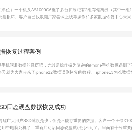
单位）一个机头AS1000G6拖了多台扩展柜有2组存储离线（其中一组19块
多块硬盘损坏。客户自己找浪潮厂家尝试上线等操作和多家数据恢复中心未
e数据恢复过程案例
手机误删数据的经历吧，尤其是操作极为复杂的iPhone手机数据误删
就为大家带来了iphone12数据误删恢复的教程。 iphone13怎么数据恢复
 SSD固态硬盘数据恢复成功
p;这里提醒广大用户SSD速度是快，但是不能存重要的数据。客户一个王储X10
使用中电脑死机了，重新启动后固态硬盘就识别不到了。里面有十分重要