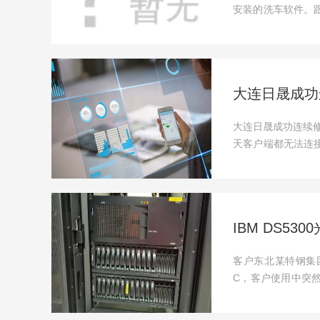
安装的洗车软件。
面存储...
大连日晟成功
大连日晟成功连续修
天客户端都无法连
要价不菲...
IBM DS5
客户东北某特钢集团一
C，客户使用中突
询我们时候是否可..