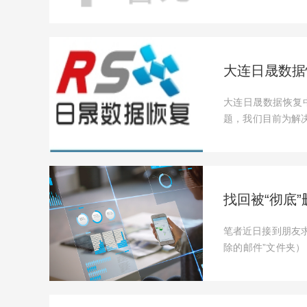
己尝试无果...
大连日晟数据
大连日晟数据恢复
题，我们目前为解
别数据备份方...
找回被“彻底”删
笔者近日接到朋友求
除的邮件”文件夹
猛然...