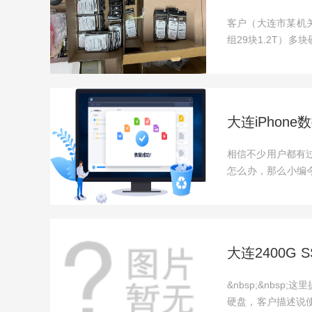
客户（大连市某机关
组29块1.2T）
联系...
大连iPhon
相信不少用户都有过
怎么办，那么小编今天
的前...
大连2400G
&nbsp;&nbs
硬盘，客户描述说