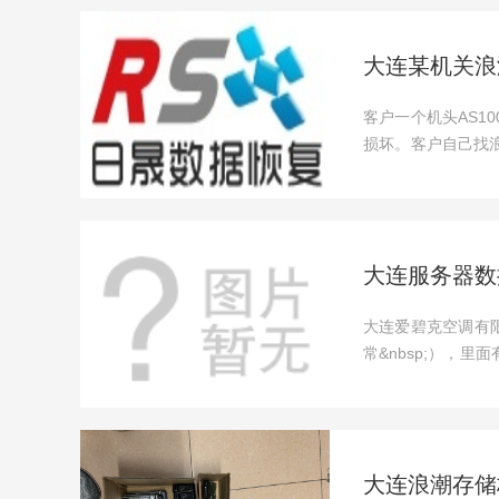
大连某机关浪
客户一个机头AS10
损坏。客户自己找
后调取存储后...
大连服务器数据恢
大连爱碧克空调有限公
常&nbsp;），
个服务...
大连浪潮存储